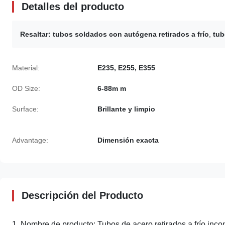
Detalles del producto
Resaltar:
tubos soldados con autógena retirados a frío
,
tub
Material:
E235, E255, E355
OD Size:
6-88m m
Surface:
Brillante y limpio
Advantage:
Dimensión exacta
Descripción del Producto
1. Nombre de producto: Tubos de acero retirados a frío incon