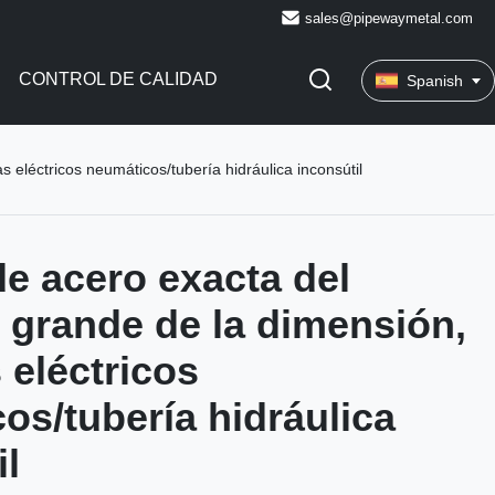
sales@pipewaymetal.com
CONTROL DE CALIDAD
Spanish
 eléctricos neumáticos/tubería hidráulica inconsútil
de acero exacta del
 grande de la dimensión,
 eléctricos
os/tubería hidráulica
il