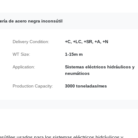
ería de acero negra inconsútil
Delivery Condition:
+C, +LC, +SR, +A, +N
WT Size:
1-15m m
Application:
Sistemas eléctricos hidráulicos y
neumáticos
Production Capacity:
3000 toneladas/mes
sútiles usados para los sistemas eléctricos hidráulicos y