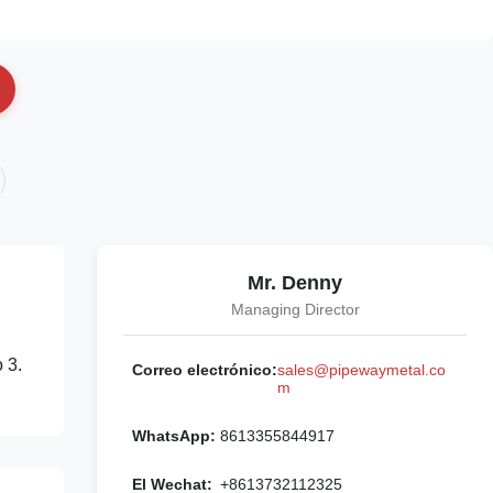
Mr. Denny
Managing Director
 3.
Correo electrónico:
sales@pipewaymetal.co
m
WhatsApp:
8613355844917
El Wechat:
+8613732112325