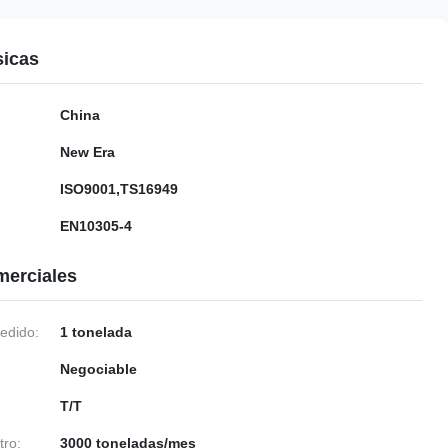
sicas
China
New Era
ISO9001,TS16949
EN10305-4
merciales
edido:
1 tonelada
Negociable
T/T
tro:
3000 toneladas/mes