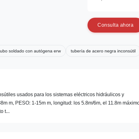
C
o
n
s
u
l
t
a
a
h
o
r
a
tubo soldado con autógena erw
tubería de acero negra inconsútil
sútiles usados para los sistemas eléctricos hidráulicos y
8m m, PESO: 1-15m m, longitud: los 5.8m/6m, el 11.8m máximo
 t...