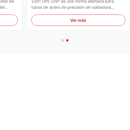
oceso de
2391 DIN 2391 es una norma alemana para
del
tubos de acero de precisión sin soldadura
ado en
trefilados en frío o laminados en frío, ahora
ial
sustituida por la EN 10305-1 (Tubos de acero
Ver más
vés de
para aplicaciones de precisión – Parte 1: Tubos
trefilados en frío sin soldadura)...
Más productos
EN10216-2 especificó el tubo de caldera inconsútil
elevado de la temperatura
Spheroidized recoció llevar el tubo de acero 12 - el
tamaño TS16949 de 219 milímetros certificó
45 - tubo de taladro de acero de 114.3m m OD, tubo de
taladro pesado 30Crmo/42CrMo