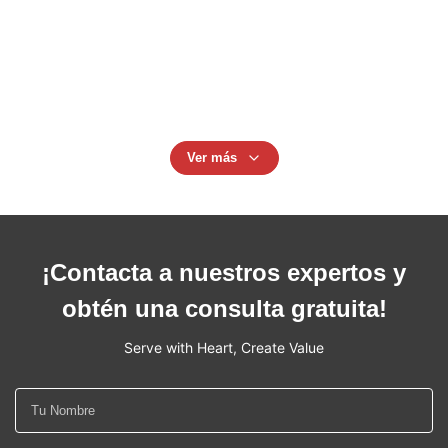
Precisión mecánica inconsútil de la tubería de la formación
en frío de JIS G3445 para trabajar a máquina
La sujeción Rod roscado lleno, pernos prisioneros de la
barra galvanizó a Rod Stainless Steel Material roscado
Ver más
¡Contacta a nuestros expertos y
obtén una consulta gratuita!
Serve with Heart, Create Value