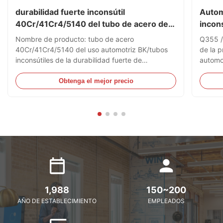
durabilidad fuerte inconsútil
Autom
40Cr/41Cr4/5140 del tubo de acero de
incons
la precisión para automotriz
Nombre de producto: tubo de acero
Q355 / 
40Cr/41Cr4/5140 del uso automotriz BK/tubos
de la 
inconsútiles de la durabilidad fuerte de
automot
BKSMaterial: 40Cr/41Cr4/5140Gama de tallas:
de acer
OD: 6-88m m, PESO: 1-15m m, longitud: los
E255, 
Obtenga el mejor precio
5.8m/6m, el 11.8m máximo Proceso del dibujo en
1-15m 
frío/frío en los tubos de acero inconsútiles, ...
máximo
1,988
150~200
AÑO DE ESTABLECIMIENTO
EMPLEADOS