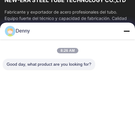
NEW-ERA STEEL TUBE TECHNOLOGY CO.,LTD
Fabricante y exportador de acero profesionales del tubo.
Equipo fuerte del técnico y capacidad de fabricación. Calidad
estable del tubo y precio...
Denny
Enlaces Rápidos
Hogar
Productos
8:26 AM
Videos
Sobre Nosotros
Viaje De La Fábrica
Control De Calidad
Good day, what product are you looking for?
Éntrenos En Contacto Con
Pida Una Cita
Noticias
Contacta Con Nosotros
86-574-87491308
86-574-87491848
sales@pipewaymetal.com