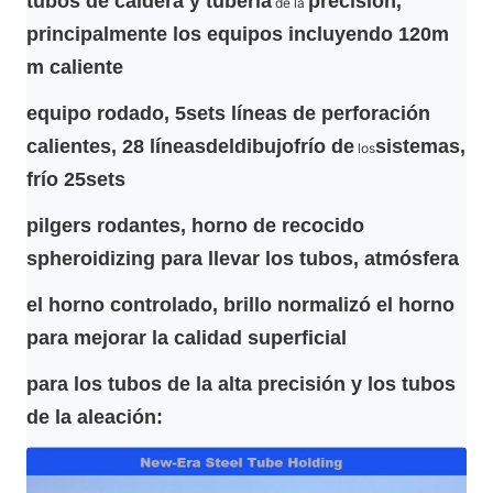
tubos de caldera y tubería
precisión,
de la
principalmente los equipos incluyendo 120m
m caliente
equipo rodado, 5sets
líneas de perforación
calientes, 28
líneasdeldibujofrío
de
sistemas,
los
frío
25sets
pilgers rodantes, horno de recocido
spheroidizing para llevar
los tubos,
atmósfera
el horno controlado, brillo normalizó el horno
para mejorar la calidad
superficial
para los tubos de la alta precisión y los tubos
de la aleación: