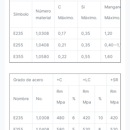
C
Si
Manganeso
Número
Símbolo
material
Máximo.
Máximo.
Máximo.
E235
1,0308
0,17
0,35
1,20
E255
1,0408
0,21
0,35
0,40--1,10
E355
1,0580
0,22
0,55
1,60
Grado de acero
+C
+LC
+SR
Rm
Rm
Rm
R
Nombre
No.
%
%
Mpa
Mpa
Mpa
M
E235
1,0308
480
6
420
10
420
3
E255
1,0408
580
5
520
8
520
3