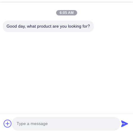
Hogar
Productos
6:05 AM
Videos
Sobre Nosotros
Viaje De La Fábrica
Control De Calidad
Good day, what product are you looking for?
Éntrenos En Contacto Con
Pida Una Cita
Noticias
Contacta Con Nosotros
0086-574-87491308
0086-574-87491848
sales@pipewaymetal.com
Derecho de autor © 2019-2026 NEW-ERA STEEL TUBE TECHNOLOGY
CO.,LTD. Todos los derechos reservados.