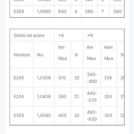
E355
1,0580
640
4
580
7
580
4
Grado de acero
+A
+N
Rm
Rm
ReH
Nombre
No.
%
%
Mpa
Mpa
Mpa
340-
E235
1,0308
315
25
235
25
-480
440-
E255
1,0408
390
21
255
21
-570
490-
E355
1,0580
450
22
355
22
-630