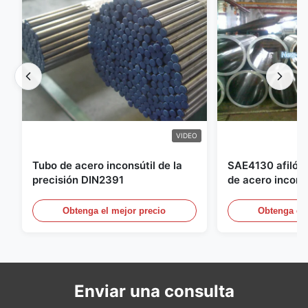
VIDEO
Tubo de acero inconsútil de la
SAE4130 afiló c
precisión DIN2391
de acero inconsú
hidráulico
Obtenga el mejor precio
Obtenga el 
Enviar una consulta